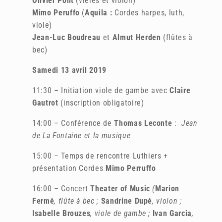
Olivier Pont
(vièles et violon)
Mimo Peruffo
(
Aquila :
Cordes harpes, luth,
viole)
Jean-Luc Boudreau
et
Almut Herden
(flûtes à
bec)
Samedi 13 avril 2019
11:30 – Initiation viole de gambe avec
Claire
Gautrot
(inscription obligatoire)
14:00 – Conférence de
Thomas Leconte
:
Jean
de La Fontaine et la musique
15:00 – Temps de rencontre Luthiers +
présentation Cordes
Mimo Perruffo
16:00 – Concert
Theater of Music
(
Marion
Fermé
, flûte à bec ;
Sandrine Dupé
, violon ;
Isabelle Brouzes
, viole de gambe ;
Ivan Garcia
,