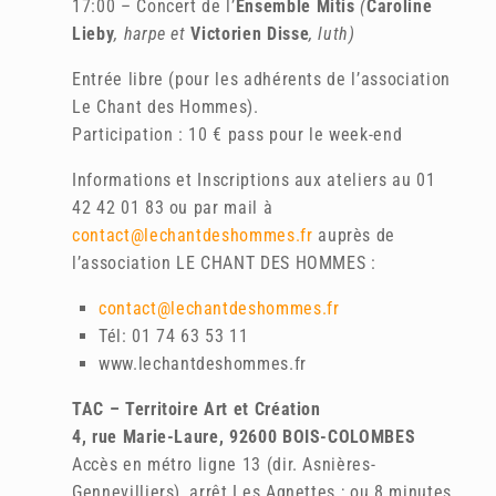
17:00 – Concert de l’
Ensemble Mitis
(
Caroline
Lieby
, harpe et
Victorien Disse
, luth)
Entrée libre (pour les adhérents de l’association
Le Chant des Hommes).
Participation : 10 € pass pour le week-end
Informations et Inscriptions aux ateliers au 01
42 42 01 83 ou par mail à
contact@lechantdeshommes.fr
auprès de
l’association LE CHANT DES HOMMES :
contact@lechantdeshommes.fr
Tél: 01 74 63 53 11
www.lechantdeshommes.fr
TAC – Territoire Art et Création
4, rue Marie-Laure, 92600 BOIS-COLOMBES
Accès en métro ligne 13 (dir. Asnières-
Gennevilliers), arrêt Les Agnettes ; ou 8 minutes