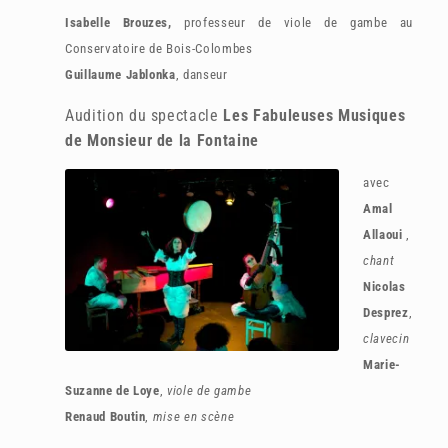
Isabelle Brouzes,
professeur de viole de gambe au
Conservatoire de Bois-Colombes
Guillaume Jablonka
, danseur
Audition du spectacle
Les Fabuleuses Musiques
de Monsieur de la Fontaine
avec
Amal
Allaoui
,
chant
Nicolas
Desprez
,
clavecin
Marie-
Suzanne de Loye
,
viole de gambe
Renaud Boutin
,
mise en scène