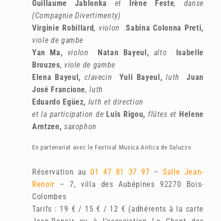
Guillaume Jablonka
et
Irène Feste
, danse
(Compagnie Divertimenty)
Virginie Robillard
, violon
Sabina Colonna Preti,
viole de gambe
Yan Ma,
violon
Natan Bayeul,
alto
Isabelle
Brouzes
, viole de gambe
Elena Bayeul,
clavecin
Yuli Bayeul,
luth
Juan
José Francione
, luth
Eduardo Egüez,
luth et direction
et la participation de
Luis Rigou,
flûtes et
Helene
Arntzen,
saxophon
En partenariat avec le Festival Musica Antica de Saluzzo
Réservation au
01 47 81 37 97
–
Salle Jean-
Renoir
– 7, villa des Aubépines 92270 Bois-
Colombes
Tarifs : 19 € / 15 € / 12 € (adhérents à la carte